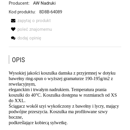
Producent:
AW Nadruki
Kod produktu:
8D8B-64089
zapytaj o produkt
poleć znajomemu
dodaj opinię
OPIS
Wysokiej jakości koszulka damska z przyjemnej w dotyku 
bawełny ring-spun o wyższej gramaturze 190-195g/m2 z 
rewelacyjnym,
eleganckim i trwałym nadrukiem. Temperatura prania 
koszulki do 40°C. Koszulka dostępna w rozmiarach od XS 
do XXL.
Ściągacz wokół szyi wykończony z bawełny i lycry, mający 
podwójne przeszycia. Koszulka ma profilowane szwy 
boczne,
podkreślające kobiecą sylwetkę.