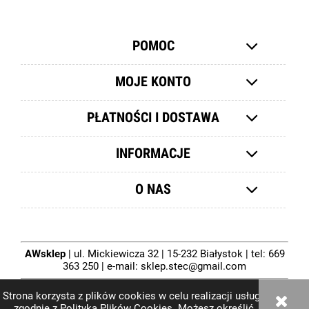
POMOC
MOJE KONTO
PŁATNOŚCI I DOSTAWA
INFORMACJE
O NAS
AWsklep
| ul. Mickiewicza 32 | 15-232 Białystok | tel:
669
363 250
| e-mail:
sklep.stec@gmail.com
Strona korzysta z plików cookies w celu realizacji usług i
zgodnie z
Polityką Plików Cookies
. Możesz określić